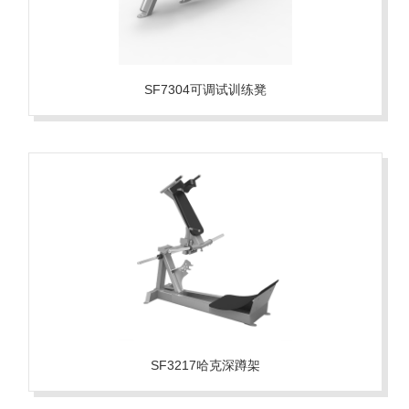
SF7304可调试训练凳
SF3217哈克深蹲架