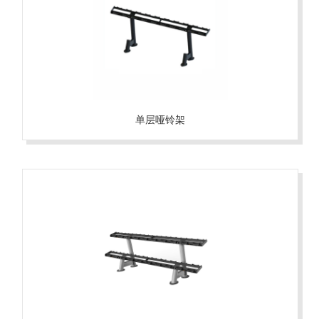
单层哑铃架