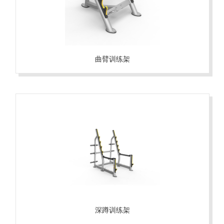
曲臂训练架
深蹲训练架