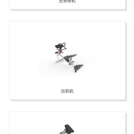
史密斯机
拉筋机