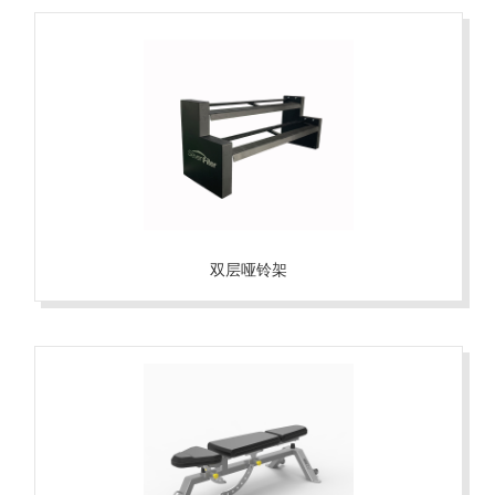
双层哑铃架