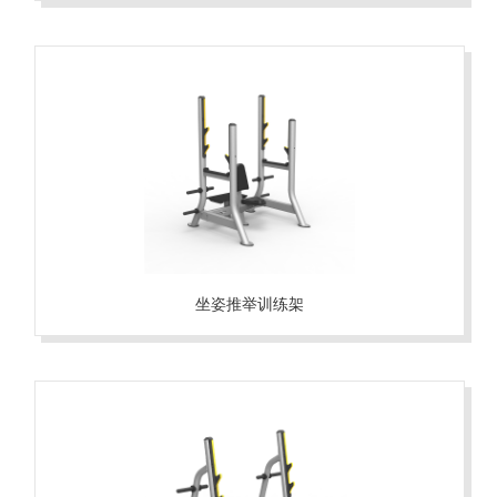
坐姿推举训练架