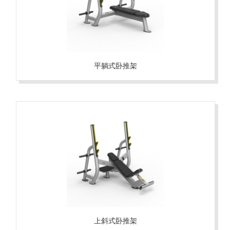
平躺式卧推架
上斜式卧推架