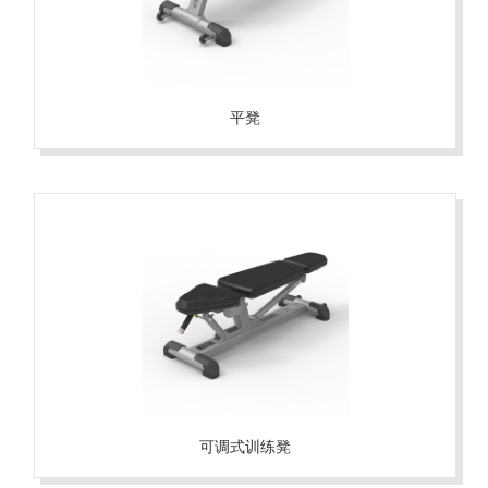
平凳
可调式训练凳