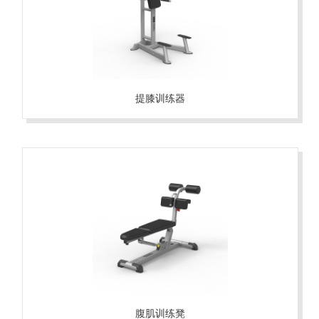
提膝训练器
腹肌训练凳