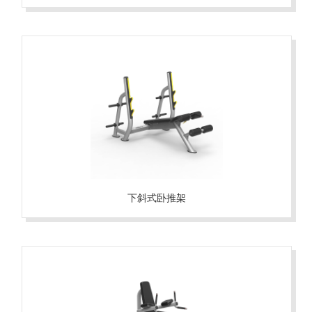
下斜式卧推架