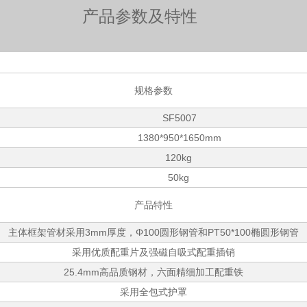
产品参数及特性
规格参数
5007
950*1650mm
0kg
0kg
产品特性
主体框架管材采用3mm厚度，Φ100圆形钢管和PT50*100椭圆形钢管
采用优质配重片及强磁自吸式配重插销
25.4mm高品质钢材，六面精细加工配重铁
采用全包式护罩