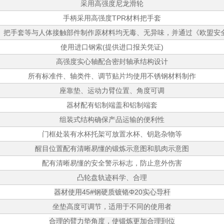
采用高强度尼龙滑轮
手柄采用高强度TPR材料把手套
、把手套等与人体接触部件制作原材料均无毒、无异味，并通过《欧盟安
使用进口钢索(提供进口报关凭证)
高强度实心轴配合密封轴承结构设计
所有标准件、轴类件、调节贴片均使用不锈钢材料制作
座靠垫、运动力臂位置、角度可调
器材配有铝制端盖和铝制端套
组装式结构确保产品运输的便利性
门框处装有水杯托架可放置水杯、钥匙杂物等
醒目位置配有清晰易懂的锻炼示意图和肌肉示意图
配有清晰易懂的安全警示标志，防止意外伤害
凸轮盘轨迹科学、合理
器材使用45#钢硬质镀铬Φ20实心导杆
坐垫高度可调节，适用于不同的使用者
合理的臂力垫角度，使锻炼更加合理到位