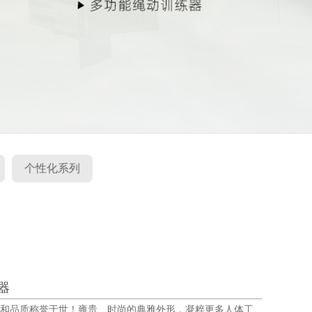
个性化系列
器
艺和品质称誉于世！雍贵、时尚的典雅外形，凝粹更多人体工