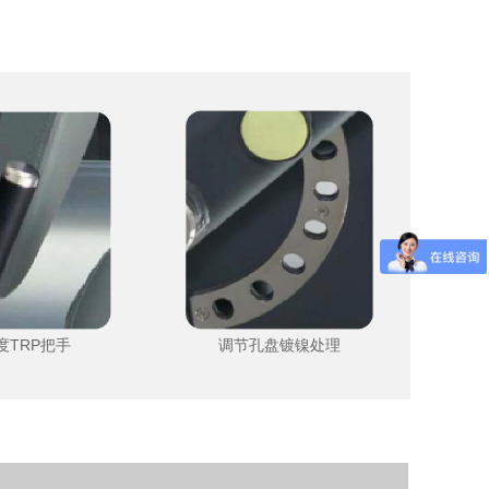
调节孔盘镀镍处理
度TRP把手