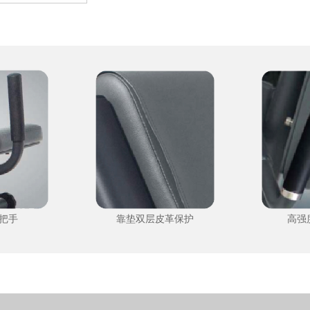
把手
靠垫双层皮革保护
高强